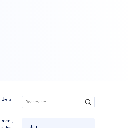
ide. »
timent,
le des