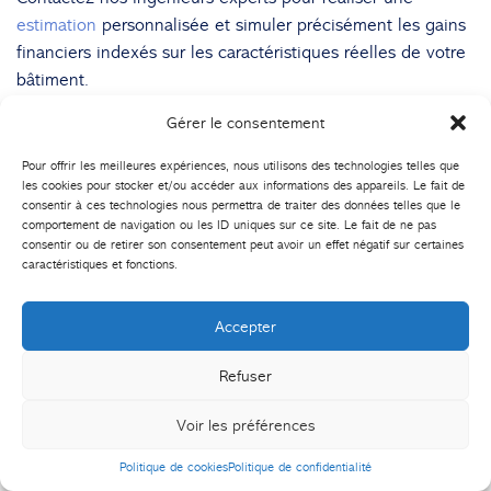
estimation
personnalisée et simuler précisément les gains
financiers indexés sur les caractéristiques réelles de votre
bâtiment.
Gérer le consentement
Pour offrir les meilleures expériences, nous utilisons des technologies telles que
Etiquettes
GTB
les cookies pour stocker et/ou accéder aux informations des appareils. Le fait de
consentir à ces technologies nous permettra de traiter des données telles que le
Partager
comportement de navigation ou les ID uniques sur ce site. Le fait de ne pas
consentir ou de retirer son consentement peut avoir un effet négatif sur certaines
caractéristiques et fonctions.
Accepter
À la une
Refuser
10 EHPAD équipés en 2024
Voir les préférences
Nouveau déploiement dans un bâtiment du
MEDEF
Politique de cookies
Politique de confidentialité