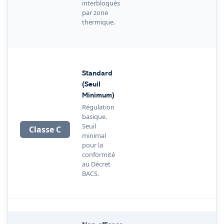
interbloqués
par zone
thermique.
Standard
(Seuil
Minimum)
Régulation
basique.
Seuil
Classe C
minimal
pour la
conformité
au Décret
BACS.